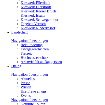
Kieswerk Ellerdonk
Kieswerk Diersfordt
Kieswerk Reeser Bruch
Kieswerk Issum
Kieswerk Schwegermoor
Tagebau Vernich
Kieswerk Niederkassel
Landschaft
Navigation überspringen
Rekultivierung
Erfolgsgeschichten
Freizeit
Hochwasserschutz
Artenvielfalt an Baggerseen
Dialog
Navigation überspringen
Aktuelles
Presse
Wissen
Ihre Frage an uns
Events
Navigation überspringen
Geführte Touren